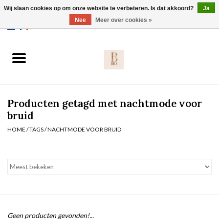
Wij slaan cookies op om onze website te verbeteren. Is dat akkoord?
Ja
Webshop werkt met EU maten. .
Nee
Meer over cookies »
0 Artikelen - €0,00
Home
BH's
Producten getagd met nachtmode voor
Slip
bruid
HOME
/
TAGS
/
NACHTMODE VOOR BRUID
Body
Nachtmode
Solden
Homewear
Geen producten gevonden!...