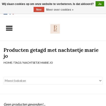
Wij slaan cookies op om onze website te verbeteren. Is dat akkoord?
Ja
Webshop werkt met EU maten. .
Nee
Meer over cookies »
0 Artikelen - €0,00
Home
BH's
Producten getagd met nachtsetje marie
Slip
jo
HOME
/
TAGS
/
NACHTSETJE MARIE JO
Body
Nachtmode
Solden
Homewear
Geen producten gevonden!...