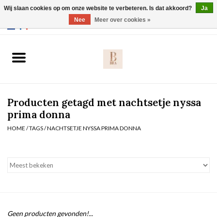
Wij slaan cookies op om onze website te verbeteren. Is dat akkoord?
Ja
Webshop werkt met EU maten. .
Nee
Meer over cookies »
0 Artikelen - €0,00
Home
BH's
Producten getagd met nachtsetje nyssa
Slip
prima donna
HOME
/
TAGS
/
NACHTSETJE NYSSA PRIMA DONNA
Body
Nachtmode
Solden
Homewear
Geen producten gevonden!...