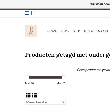
Wij slaan coo
HOME
BH'S
SLIP
BODY
NACH
Producten getagd met onder
Geen producten gevon
Min: €
0
Max: €
5