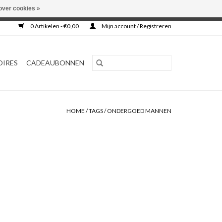
over cookies »
0 Artikelen - €0,00
Mijn account / Registreren
OIRES
CADEAUBONNEN
HOME
/
TAGS
/
ONDERGOED MANNEN