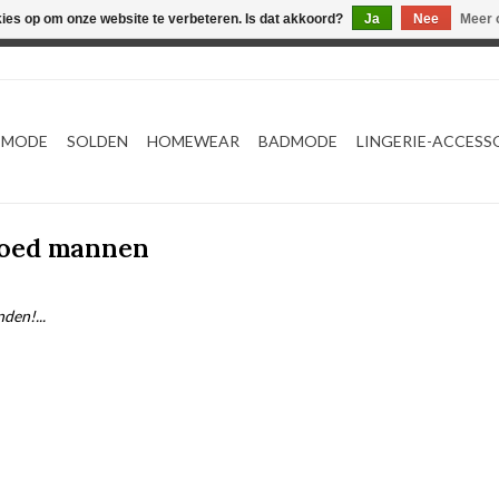
kies op om onze website te verbeteren. Is dat akkoord?
Ja
Nee
Meer 
Webshop werkt met EU maten. .
TMODE
SOLDEN
HOMEWEAR
BADMODE
LINGERIE-ACCESS
goed mannen
den!...