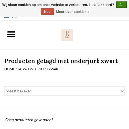
Wij slaan cookies op om onze website te verbeteren. Is dat akkoord?
Ja
Webshop werkt met EU maten. .
Nee
Meer over cookies »
0 Artikelen - €0,00
Home
BH's
Producten getagd met onderjurk zwart
Slip
HOME
/
TAGS
/
ONDERJURK ZWART
Body
Nachtmode
Solden
Geen producten gevonden!...
Homewear