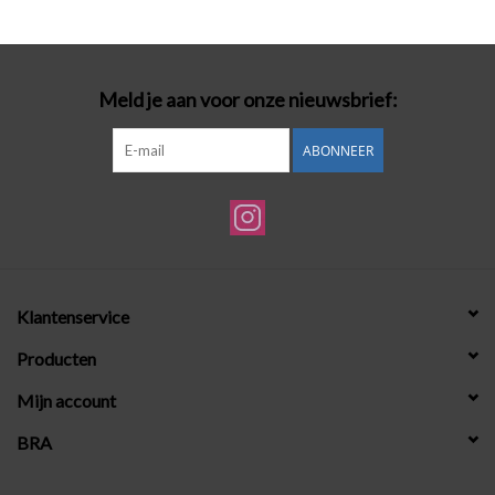
Badmode
Meld je aan voor onze nieuwsbrief:
Lingerie-accessoires
ABONNEER
Cadeaubonnen
Klantenservice
Producten
Mijn account
BRA