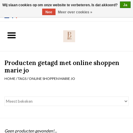
Wij slaan cookies op om onze website te verbeteren. Is dat akkoord?
Ja
Webshop werkt met EU maten. .
Nee
Meer over cookies »
0 Artikelen - €0,00
Home
BH's
Producten getagd met online shoppen
Slip
marie jo
HOME
/
TAGS
/
ONLINE SHOPPEN MARIE JO
Body
Nachtmode
Solden
Homewear
Geen producten gevonden!...