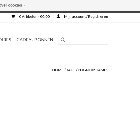
over cookies »
0 Artikelen - €0,00
Mijn account / Registreren
OIRES
CADEAUBONNEN
HOME
/
TAGS
/
PEIGNOIR DAMES