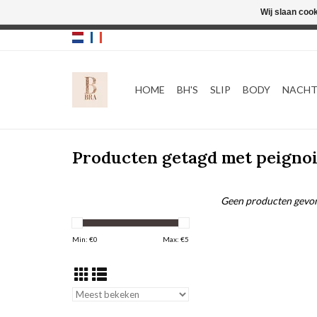
Wij slaan coo
HOME
BH'S
SLIP
BODY
NACH
Producten getagd met peigno
Geen producten gevon
Min: €
0
Max: €
5