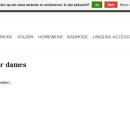
kies op om onze website te verbeteren. Is dat akkoord?
Ja
Nee
Meer 
Webshop werkt met EU maten. .
TMODE
SOLDEN
HOMEWEAR
BADMODE
LINGERIE-ACCESS
ir dames
den!...