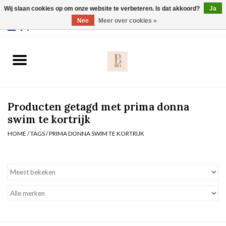
Wij slaan cookies op om onze website te verbeteren. Is dat akkoord?
Ja
Webshop werkt met EU maten. .
Nee
Meer over cookies »
0 Artikelen - €0,00
Home
BH's
Producten getagd met prima donna
Slip
swim te kortrijk
HOME
/
TAGS
/
PRIMA DONNA SWIM TE KORTRIJK
Body
Nachtmode
Solden
Homewear