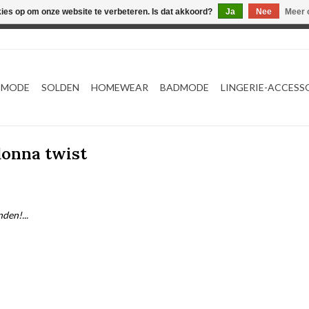
kies op om onze website te verbeteren. Is dat akkoord?
Ja
Nee
Meer 
Webshop werkt met EU maten. .
TMODE
SOLDEN
HOMEWEAR
BADMODE
LINGERIE-ACCESS
donna twist
den!...