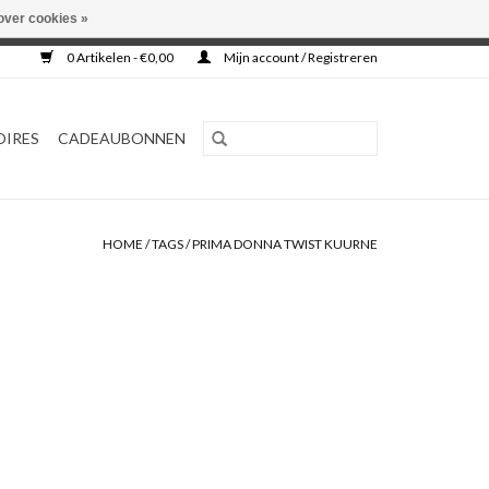
over cookies »
0 Artikelen - €0,00
Mijn account / Registreren
OIRES
CADEAUBONNEN
HOME
/
TAGS
/
PRIMA DONNA TWIST KUURNE