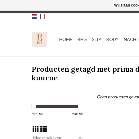
Wij slaan coo
HOME
BH'S
SLIP
BODY
NACH
Producten getagd met prima 
kuurne
Geen producten gevon
Min: €
0
Max: €
5