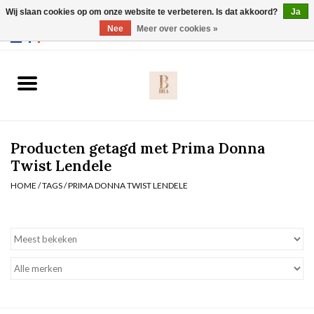
Wij slaan cookies op om onze website te verbeteren. Is dat akkoord?
Ja
Webshop werkt met EU maten. .
Nee
Meer over cookies »
0 Artikelen - €0,00
Home
BH's
Producten getagd met Prima Donna
Slip
Twist Lendele
HOME
/
TAGS
/
PRIMA DONNA TWIST LENDELE
Body
Nachtmode
Solden
Homewear