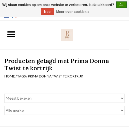
Wij slaan cookies op om onze website te verbeteren. Is dat akkoord?
Ja
Webshop werkt met EU maten. .
Nee
Meer over cookies »
0 Artikelen - €0,00
Home
BH's
Producten getagd met Prima Donna
Slip
Twist te kortrijk
HOME
/
TAGS
/
PRIMA DONNA TWIST TE KORTRIJK
Body
Nachtmode
Solden
Homewear