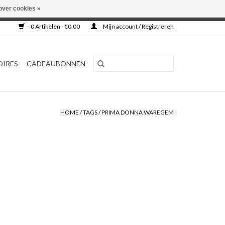
over cookies »
0 Artikelen - €0,00
Mijn account / Registreren
OIRES
CADEAUBONNEN
HOME
/
TAGS
/
PRIMA DONNA WAREGEM