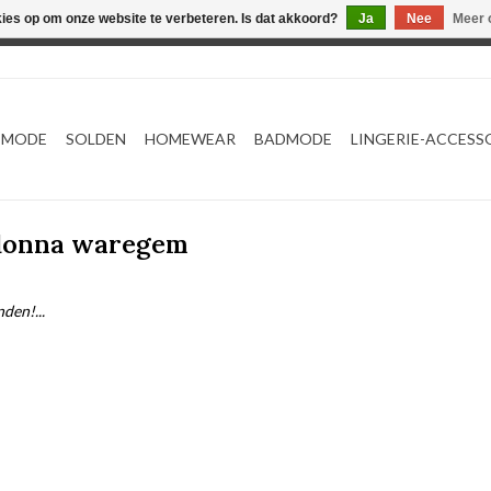
kies op om onze website te verbeteren. Is dat akkoord?
Ja
Nee
Meer 
Webshop werkt met EU maten. .
TMODE
SOLDEN
HOMEWEAR
BADMODE
LINGERIE-ACCESS
 donna waregem
den!...