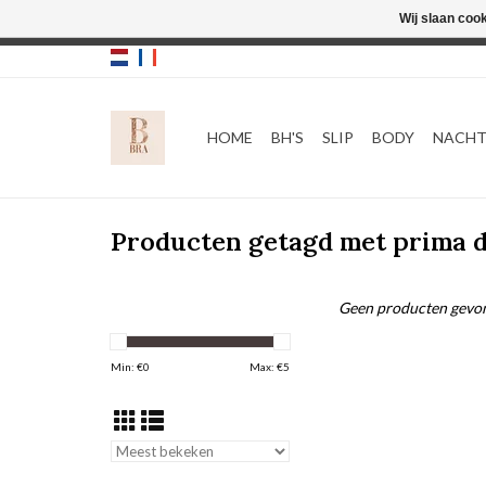
Wij slaan coo
HOME
BH'S
SLIP
BODY
NACH
Producten getagd met prima
Geen producten gevon
Min: €
0
Max: €
5