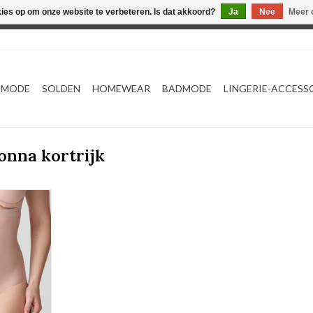
kies op om onze website te verbeteren. Is dat akkoord?
Ja
Nee
Meer 
Webshop werkt met EU maten. .
TMODE
SOLDEN
HOMEWEAR
BADMODE
LINGERIE-ACCESS
onna kortrijk
leslip
guras