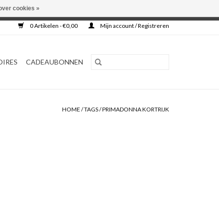
over cookies »
0 Artikelen - €0,00
Mijn account / Registreren
OIRES
CADEAUBONNEN
HOME
/
TAGS
/
PRIMADONNA KORTRIJK