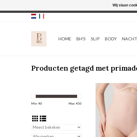
Wij slaan coo
HOME
BH'S
SLIP
BODY
NACH
Producten getagd met primad
gladmakende Tail
Prima Donna Fi
Min: €
0
Max: €
50