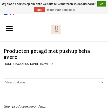
Wij slaan cookies op om onze website te verbeteren. Is dat akkoord?
Ja
Webshop werkt met EU maten. .
Nee
Meer over cookies »
0 Artikelen - €0,00
Home
BH's
Producten getagd met pushup beha
Slip
avero
HOME
/
TAGS
/
PUSHUP BEHA AVERO
Body
Nachtmode
Solden
Homewear
Geen producten gevonden!...