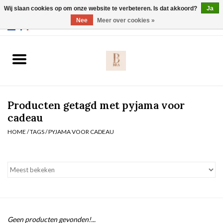
Wij slaan cookies op om onze website te verbeteren. Is dat akkoord?
Ja
Webshop werkt met EU maten. .
Nee
Meer over cookies »
0 Artikelen - €0,00
Home
BH's
Producten getagd met pyjama voor
Slip
cadeau
HOME
/
TAGS
/
PYJAMA VOOR CADEAU
Body
Nachtmode
Solden
Homewear
Geen producten gevonden!...