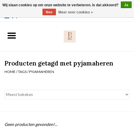
Wij slaan cookies op om onze website te verbeteren. Is dat akkoord?
Ja
Webshop werkt met EU maten. .
Nee
Meer over cookies »
0 Artikelen - €0,00
Home
BH's
Producten getagd met pyjamaheren
Slip
HOME
/
TAGS
/
PYJAMAHEREN
Body
Nachtmode
Solden
Geen producten gevonden!...
Homewear