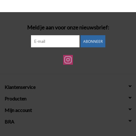
Badmode
Meld je aan voor onze nieuwsbrief:
Lingerie-accessoires
ABONNEER
Cadeaubonnen
Klantenservice
Producten
Mijn account
BRA