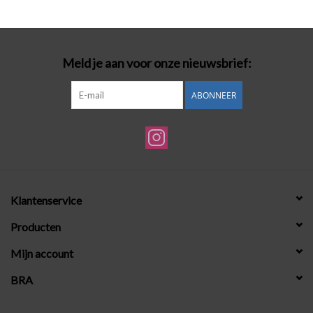
Badmode
Meld je aan voor onze nieuwsbrief:
Lingerie-accessoires
ABONNEER
Cadeaubonnen
Klantenservice
Producten
Mijn account
BRA