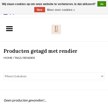
Wij slaan cookies op om onze website te verbeteren. Is dat akkoord?
Ja
Webshop werkt met EU maten. .
Nee
Meer over cookies »
0 Artikelen - €0,00
Home
BH's
Producten getagd met rendier
Slip
HOME
/
TAGS
/
RENDIER
Body
Nachtmode
Solden
Geen producten gevonden!...
Homewear