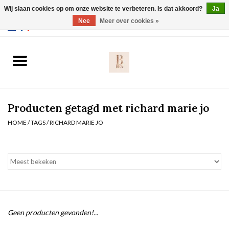
Wij slaan cookies op om onze website te verbeteren. Is dat akkoord?
Ja
Webshop werkt met EU maten. .
Nee
Meer over cookies »
0 Artikelen - €0,00
Home
BH's
Producten getagd met richard marie jo
Slip
HOME
/
TAGS
/
RICHARD MARIE JO
Body
Nachtmode
Solden
Geen producten gevonden!...
Homewear