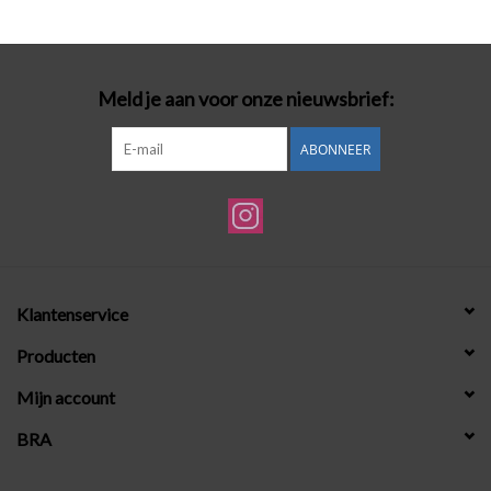
Badmode
Meld je aan voor onze nieuwsbrief:
Lingerie-accessoires
ABONNEER
Cadeaubonnen
Klantenservice
Producten
Mijn account
BRA