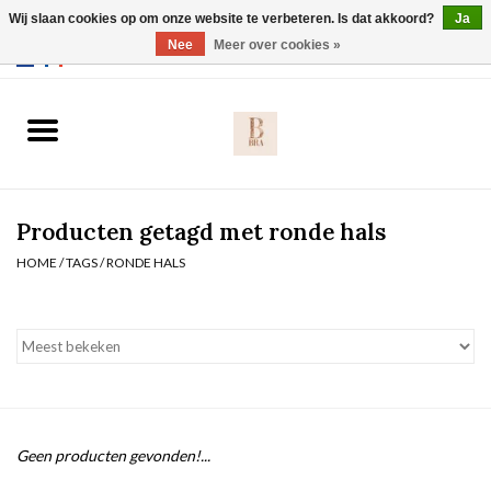
Wij slaan cookies op om onze website te verbeteren. Is dat akkoord?
Ja
Webshop werkt met EU maten. .
Nee
Meer over cookies »
0 Artikelen - €0,00
Home
BH's
Producten getagd met ronde hals
Slip
HOME
/
TAGS
/
RONDE HALS
Body
Nachtmode
Solden
Geen producten gevonden!...
Homewear