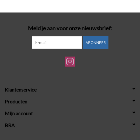
Badmode
Meld je aan voor onze nieuwsbrief:
Lingerie-accessoires
ABONNEER
Cadeaubonnen
Klantenservice
Producten
Mijn account
BRA