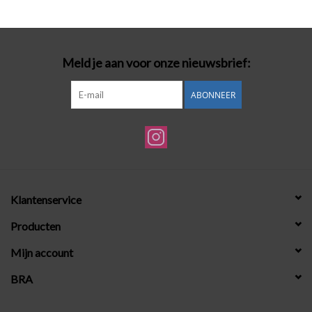
Badmode
Meld je aan voor onze nieuwsbrief:
Lingerie-accessoires
ABONNEER
Cadeaubonnen
Klantenservice
Producten
Mijn account
BRA