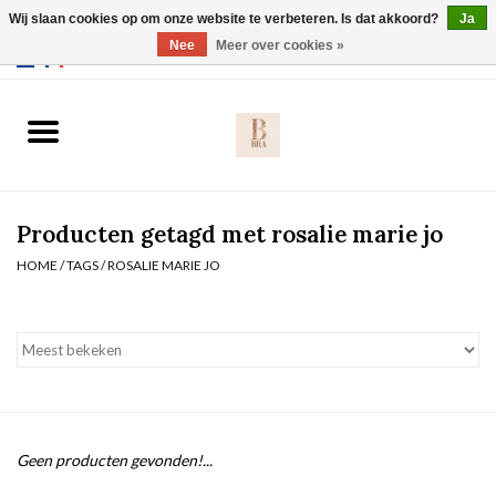
Wij slaan cookies op om onze website te verbeteren. Is dat akkoord?
Ja
Webshop werkt met EU maten. .
Nee
Meer over cookies »
0 Artikelen - €0,00
Home
BH's
Producten getagd met rosalie marie jo
Slip
HOME
/
TAGS
/
ROSALIE MARIE JO
Body
Nachtmode
Solden
Geen producten gevonden!...
Homewear