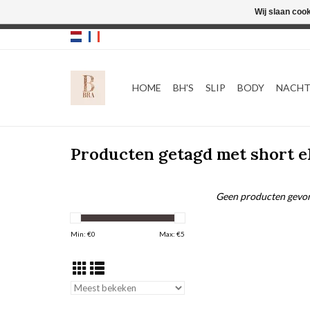
Wij slaan coo
HOME
BH'S
SLIP
BODY
NACH
Producten getagd met short e
Geen producten gevon
Min: €
0
Max: €
5