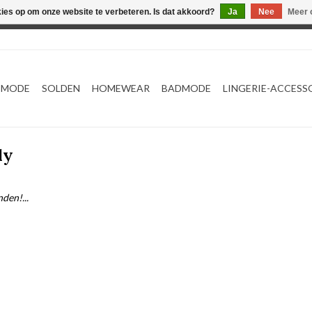
kies op om onze website te verbeteren. Is dat akkoord?
Ja
Nee
Meer 
Webshop werkt met EU maten. .
TMODE
SOLDEN
HOMEWEAR
BADMODE
LINGERIE-ACCESS
ly
den!...