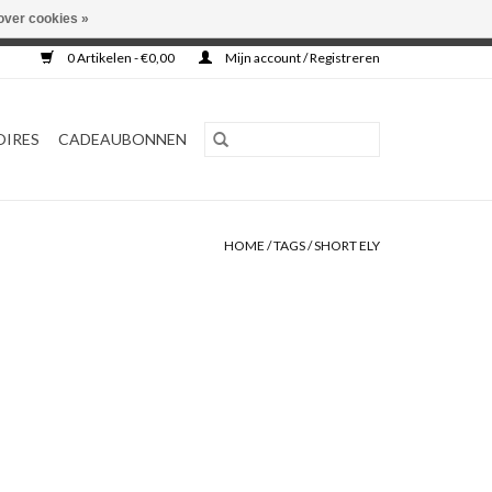
over cookies »
0 Artikelen - €0,00
Mijn account / Registreren
OIRES
CADEAUBONNEN
HOME
/
TAGS
/
SHORT ELY