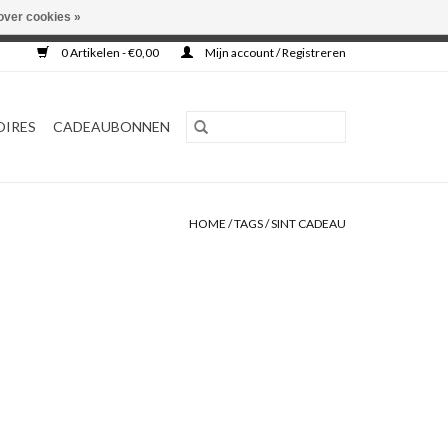
over cookies »
0 Artikelen - €0,00
Mijn account / Registreren
OIRES
CADEAUBONNEN
HOME
/
TAGS
/
SINT CADEAU