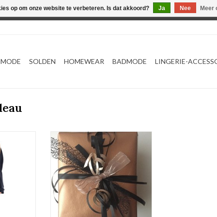
kies op om onze website te verbeteren. Is dat akkoord?
Ja
Nee
Meer 
Webshop werkt met EU maten. .
TMODE
SOLDEN
HOMEWEAR
BADMODE
LINGERIE-ACCESS
deau
aset
Een leuke cadeau verpakking.
NKELWAGEN
TOEVOEGEN AAN WINKELWAGEN