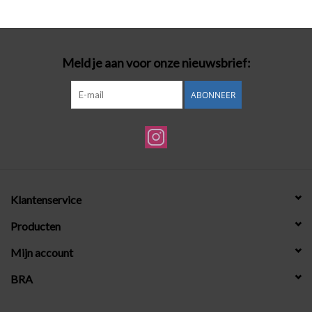
Badmode
Meld je aan voor onze nieuwsbrief:
Lingerie-accessoires
ABONNEER
Cadeaubonnen
Klantenservice
Producten
Mijn account
BRA