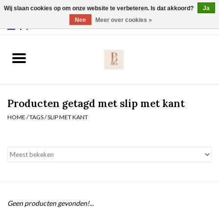
Wij slaan cookies op om onze website te verbeteren. Is dat akkoord?
Ja
Webshop werkt met EU maten. .
Nee
Meer over cookies »
0 Artikelen - €0,00
Home
BH's
Producten getagd met slip met kant
Slip
HOME
/
TAGS
/
SLIP MET KANT
Body
Nachtmode
Solden
Geen producten gevonden!...
Homewear