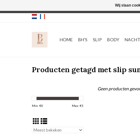
Wij slaan coo
HOME
BH'S
SLIP
BODY
NACH
Producten getagd met slip s
Geen producten gevon
Min: €
0
Max: €
5