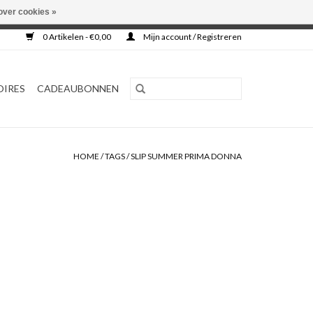
over cookies »
0 Artikelen - €0,00
Mijn account / Registreren
OIRES
CADEAUBONNEN
HOME
/
TAGS
/
SLIP SUMMER PRIMA DONNA