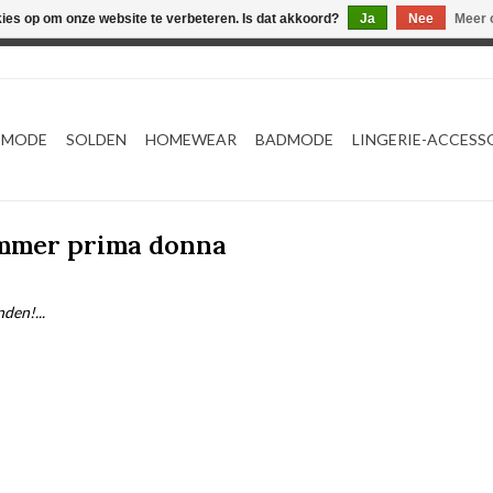
kies op om onze website te verbeteren. Is dat akkoord?
Ja
Nee
Meer 
Webshop werkt met EU maten. .
TMODE
SOLDEN
HOMEWEAR
BADMODE
LINGERIE-ACCESS
ummer prima donna
den!...