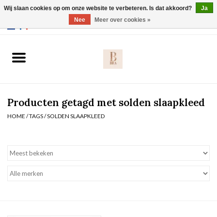
Wij slaan cookies op om onze website te verbeteren. Is dat akkoord?
Ja
Webshop werkt met EU maten. .
Nee
Meer over cookies »
0 Artikelen - €0,00
Home
BH's
Producten getagd met solden slaapkleed
Slip
HOME
/
TAGS
/
SOLDEN SLAAPKLEED
Body
Nachtmode
Solden
Homewear