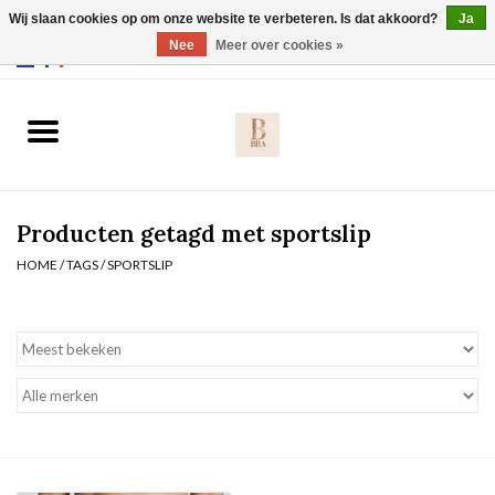
Wij slaan cookies op om onze website te verbeteren. Is dat akkoord?
Ja
Webshop werkt met EU maten. .
Nee
Meer over cookies »
0 Artikelen - €0,00
Home
BH's
Producten getagd met sportslip
Slip
HOME
/
TAGS
/
SPORTSLIP
Body
Nachtmode
Solden
Homewear