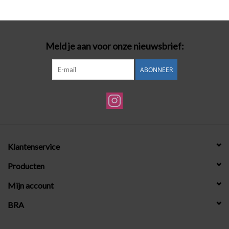
Badmode
Meld je aan voor onze nieuwsbrief:
Lingerie-accessoires
ABONNEER
Cadeaubonnen
Klantenservice
Producten
Mijn account
BRA