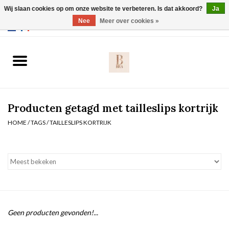
Wij slaan cookies op om onze website te verbeteren. Is dat akkoord?
Ja
Webshop werkt met EU maten. .
Nee
Meer over cookies »
0 Artikelen - €0,00
Home
BH's
Producten getagd met tailleslips kortrijk
Slip
HOME
/
TAGS
/
TAILLESLIPS KORTRIJK
Body
Nachtmode
Solden
Geen producten gevonden!...
Homewear