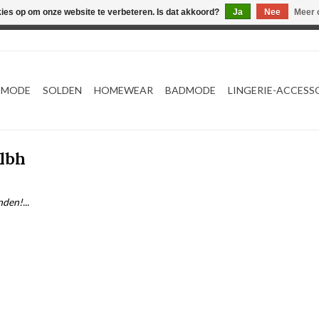
kies op om onze website te verbeteren. Is dat akkoord?
Ja
Nee
Meer 
Webshop werkt met EU maten. .
TMODE
SOLDEN
HOMEWEAR
BADMODE
LINGERIE-ACCESS
lbh
den!...