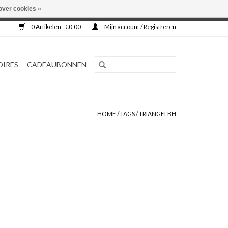
over cookies »
0 Artikelen - €0,00
Mijn account / Registreren
OIRES
CADEAUBONNEN
HOME
/
TAGS
/
TRIANGELBH