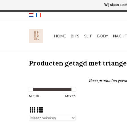
Wij slaan coo
HOME
BH'S
SLIP
BODY
NACH
Producten getagd met triange
Geen producten gevon
Min: €
0
Max: €
5