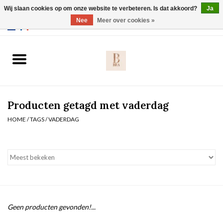
Wij slaan cookies op om onze website te verbeteren. Is dat akkoord?
Ja
Webshop werkt met EU maten. .
Nee
Meer over cookies »
0 Artikelen - €0,00
Home
BH's
Producten getagd met vaderdag
Slip
HOME
/
TAGS
/
VADERDAG
Body
Nachtmode
Solden
Geen producten gevonden!...
Homewear