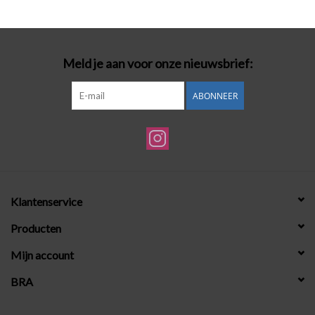
Badmode
Meld je aan voor onze nieuwsbrief:
Lingerie-accessoires
ABONNEER
Cadeaubonnen
Klantenservice
Producten
Mijn account
BRA