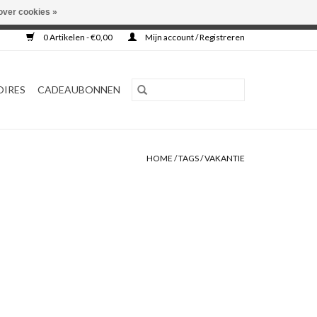
over cookies »
0 Artikelen - €0,00
Mijn account / Registreren
OIRES
CADEAUBONNEN
HOME
/
TAGS
/
VAKANTIE