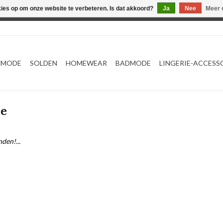
kies op om onze website te verbeteren. Is dat akkoord?
Ja
Nee
Meer 
Webshop werkt met EU maten. .
TMODE
SOLDEN
HOMEWEAR
BADMODE
LINGERIE-ACCESS
ie
den!...