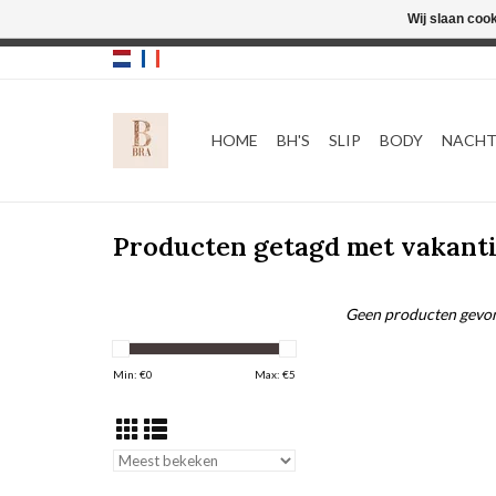
Wij slaan coo
HOME
BH'S
SLIP
BODY
NACH
Producten getagd met vakant
Geen producten gevon
Min: €
0
Max: €
5