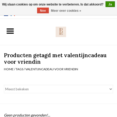
Wij slaan cookies op om onze website te verbeteren. Is dat akkoord?
Ja
Webshop werkt met EU maten. .
Nee
Meer over cookies »
0 Artikelen - €0,00
Home
BH's
Producten getagd met valentijncadeau
Slip
voor vriendin
HOME
/
TAGS
/
VALENTIJNCADEAU VOOR VRIENDIN
Body
Nachtmode
Solden
Homewear
Geen producten gevonden!...