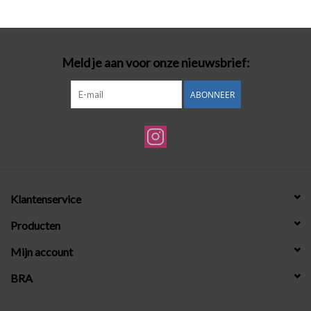
Badmode
Meld je aan voor onze nieuwsbrief:
Lingerie-accessoires
ABONNEER
Cadeaubonnen
Klantenservice
Producten
Mijn account
BRA