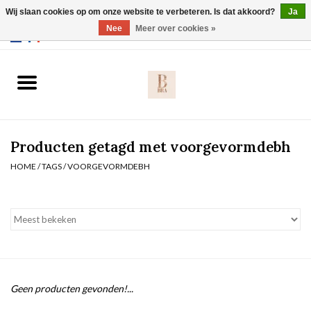
Wij slaan cookies op om onze website te verbeteren. Is dat akkoord?
Ja
Webshop werkt met EU maten. .
Nee
Meer over cookies »
0 Artikelen - €0,00
Home
BH's
Producten getagd met voorgevormdebh
Slip
HOME
/
TAGS
/
VOORGEVORMDEBH
Body
Nachtmode
Solden
Geen producten gevonden!...
Homewear