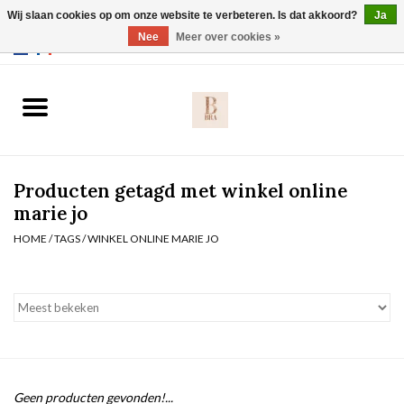
Wij slaan cookies op om onze website te verbeteren. Is dat akkoord?
Ja
Webshop werkt met EU maten. .
Nee
Meer over cookies »
0 Artikelen - €0,00
Home
BH's
Producten getagd met winkel online
Slip
marie jo
HOME
/
TAGS
/
WINKEL ONLINE MARIE JO
Body
Nachtmode
Solden
Homewear
Geen producten gevonden!...