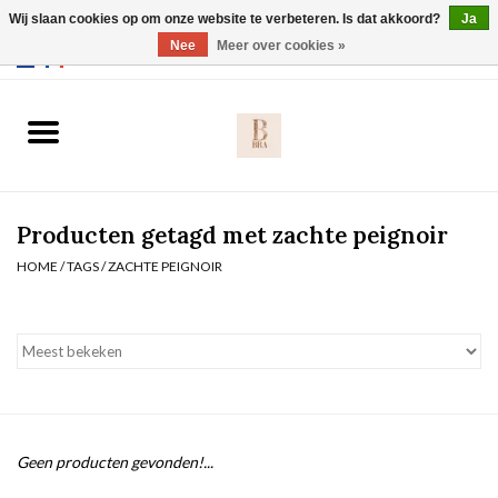
Wij slaan cookies op om onze website te verbeteren. Is dat akkoord?
Ja
Webshop werkt met EU maten. .
Nee
Meer over cookies »
0 Artikelen - €0,00
Home
BH's
Producten getagd met zachte peignoir
Slip
HOME
/
TAGS
/
ZACHTE PEIGNOIR
Body
Nachtmode
Solden
Geen producten gevonden!...
Homewear