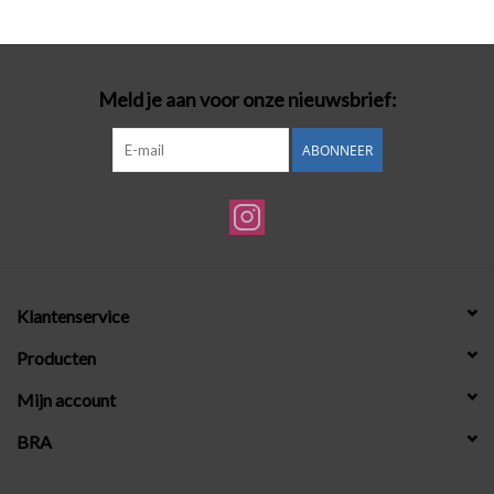
Badmode
Meld je aan voor onze nieuwsbrief:
Lingerie-accessoires
ABONNEER
Cadeaubonnen
Klantenservice
Producten
Mijn account
BRA