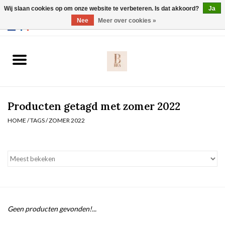
Wij slaan cookies op om onze website te verbeteren. Is dat akkoord?
Ja
Webshop werkt met EU maten. .
Nee
Meer over cookies »
0 Artikelen - €0,00
Home
BH's
Producten getagd met zomer 2022
Slip
HOME
/
TAGS
/
ZOMER 2022
Body
Nachtmode
Solden
Geen producten gevonden!...
Homewear