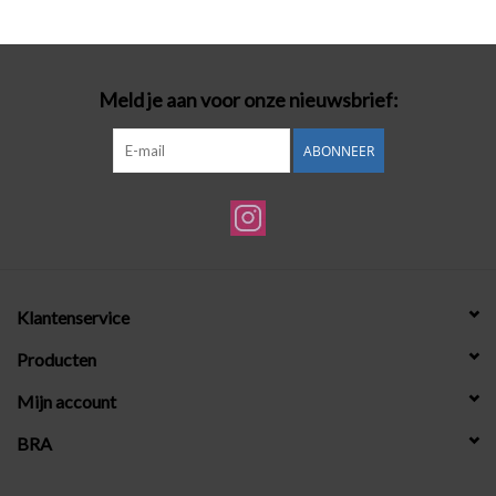
Badmode
Meld je aan voor onze nieuwsbrief:
Lingerie-accessoires
ABONNEER
Cadeaubonnen
Klantenservice
Producten
Mijn account
BRA