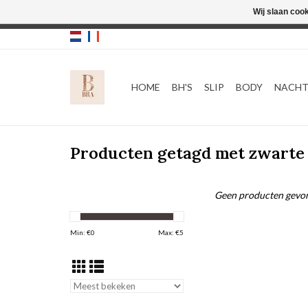
Wij slaan coo
HOME
BH'S
SLIP
BODY
NACH
Producten getagd met zwarte 
Geen producten gevon
Min: €
0
Max: €
5