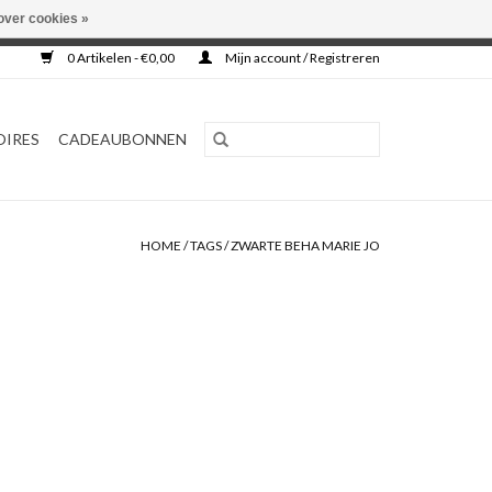
over cookies »
0 Artikelen - €0,00
Mijn account / Registreren
OIRES
CADEAUBONNEN
HOME
/
TAGS
/
ZWARTE BEHA MARIE JO