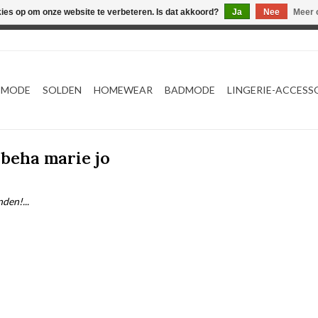
kies op om onze website te verbeteren. Is dat akkoord?
Ja
Nee
Meer 
Webshop werkt met EU maten. .
TMODE
SOLDEN
HOMEWEAR
BADMODE
LINGERIE-ACCESS
beha marie jo
den!...