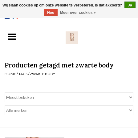
Wij slaan cookies op om onze website te verbeteren. Is dat akkoord?
Ja
Webshop werkt met EU maten. .
Nee
Meer over cookies »
0 Artikelen - €0,00
Home
BH's
Producten getagd met zwarte body
Slip
HOME
/
TAGS
/
ZWARTE BODY
Body
Nachtmode
Solden
Homewear