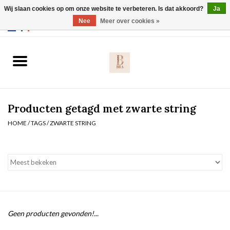
Wij slaan cookies op om onze website te verbeteren. Is dat akkoord?
Ja
Webshop werkt met EU maten. .
Nee
Meer over cookies »
0 Artikelen - €0,00
Home
BH's
Producten getagd met zwarte string
Slip
HOME
/
TAGS
/
ZWARTE STRING
Body
Nachtmode
Solden
Geen producten gevonden!...
Homewear