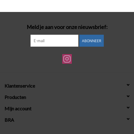
Badmode
Meld je aan voor onze nieuwsbrief:
Lingerie-accessoires
ABONNEER
Cadeaubonnen
Klantenservice
Producten
Mijn account
BRA