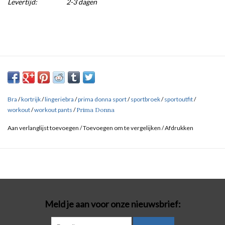
Levertijd:
2-3 dagen
Bra
/
kortrijk
/
lingeriebra
/
prima donna sport
/
sportbroek
/
sportoutfit
/
workout
/
workout pants
/
Prima Donna
Aan verlanglijst toevoegen
/
Toevoegen om te vergelijken
/
Afdrukken
Meld je aan voor onze nieuwsbrief: