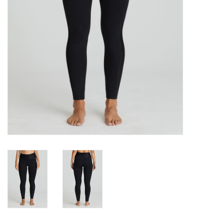
Badmode
Lingerie-accessoires
Cadeaubonnen