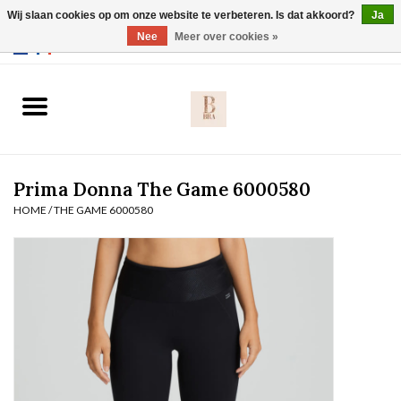
Wij slaan cookies op om onze website te verbeteren. Is dat akkoord?
Ja
Webshop werkt met EU maten. .
Nee
Meer over cookies »
0 Artikelen - €0,00
Home
BH's
Prima Donna The Game 6000580
Slip
HOME
/
THE GAME 6000580
Body
Nachtmode
Solden
Homewear