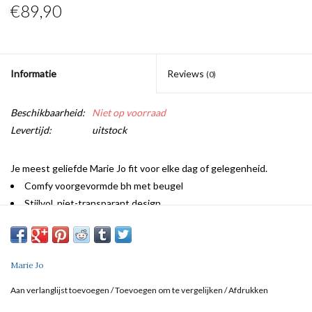
€89,90
Informatie
Reviews
(0)
Beschikbaarheid:
Niet op voorraad
Levertijd:
uitstock
Je meest geliefde Marie Jo fit voor elke dag of gelegenheid.
Comfy voorgevormde bh met beugel
Stijlvol, niet-transparant design
Veelzijdige bandjes voor halter
In een zonnige perziktint
Marie Jo
Aan verlanglijst toevoegen
/
Toevoegen om te vergelijken
/
Afdrukken