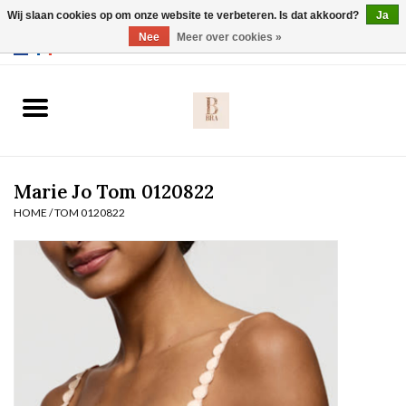
Wij slaan cookies op om onze website te verbeteren. Is dat akkoord?
Ja
Webshop werkt met EU maten. .
Nee
Meer over cookies »
0 Artikelen - €0,00
Home
BH's
Marie Jo Tom 0120822
Slip
HOME
/
TOM 0120822
Body
Nachtmode
Solden
Homewear