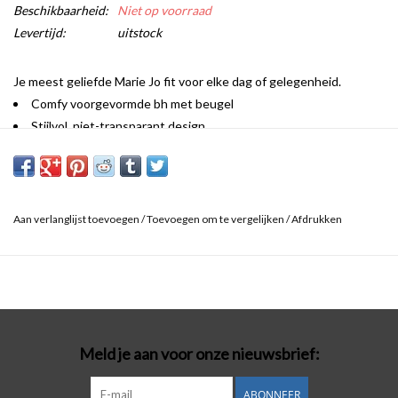
Beschikbaarheid:
Niet op voorraad
Levertijd:
uitstock
Je meest geliefde Marie Jo fit voor elke dag of gelegenheid.
Comfy voorgevormde bh met beugel
Stijlvol, niet-transparant design
Veelzijdige bandjes voor halter
Tijdloos en zacht op je huid
Naadloos met een glad effect.
Aan verlanglijst toevoegen
/
Toevoegen om te vergelijken
/
Afdrukken
Meld je aan voor onze nieuwsbrief:
ABONNEER