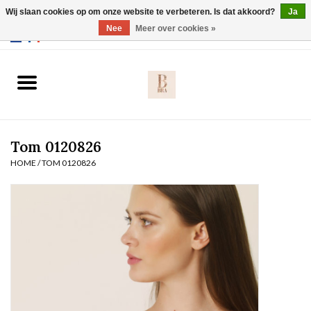
Wij slaan cookies op om onze website te verbeteren. Is dat akkoord?
Ja
Webshop werkt met EU maten. .
Nee
Meer over cookies »
0 Artikelen - €0,00
Home
BH's
Tom 0120826
Slip
HOME
/
TOM 0120826
Body
Nachtmode
Solden
Homewear