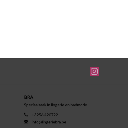
BRA
Speciaalzaak in lingerie en badmode
+3256 420722
info@lingeriebra.be