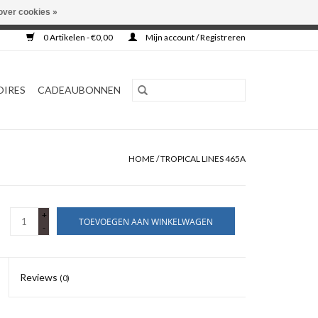
over cookies »
0 Artikelen - €0,00
Mijn account / Registreren
OIRES
CADEAUBONNEN
HOME
/
TROPICAL LINES 465A
+
TOEVOEGEN AAN WINKELWAGEN
-
Reviews
(0)