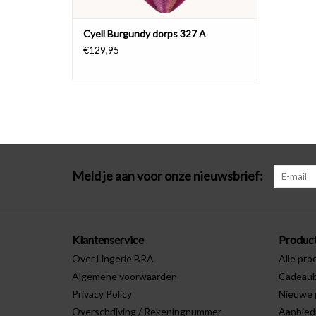
Cyell Burgundy dorps 327 A
€129,95
Meld je aan voor onze nieuwsbrief:
Klantenservice
Produc
Over Lingerie BRA
Alle pro
Algemene voorwaarden
Cadeau
Privacy Policy
Nieuwe 
Overschrijving / Rekeningnummer
Aanbied