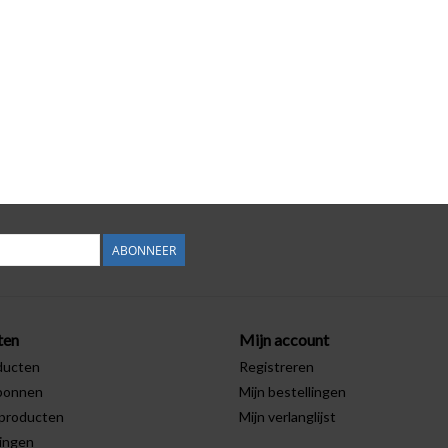
ABONNEER
ten
Mijn account
ducten
Registreren
bonnen
Mijn bestellingen
producten
Mijn verlanglijst
ingen