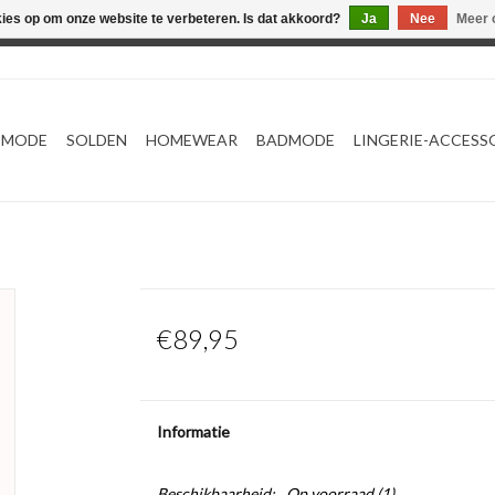
kies op om onze website te verbeteren. Is dat akkoord?
Ja
Nee
Meer 
Webshop werkt met EU maten. .
TMODE
SOLDEN
HOMEWEAR
BADMODE
LINGERIE-ACCESS
€89,95
Informatie
Beschikbaarheid:
Op voorraad
(1)