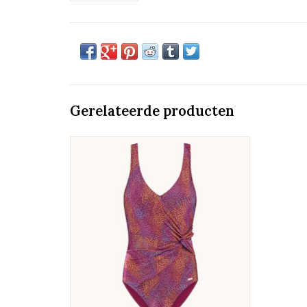
Gerelateerde producten
Corrigerende Badpak
Badmode Cyell
TOEVOEGEN AAN WINKELWAGEN