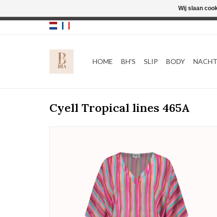
Wij slaan coo
HOME
BH'S
SLIP
BODY
NACH
Cyell Tropical lines 465A