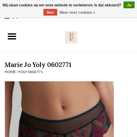
Wij slaan cookies op om onze website te verbeteren. Is dat akkoord?
Ja
Webshop werkt met EU maten. .
Nee
Meer over cookies »
0 Artikelen - €0,00
Home
BH's
Marie Jo Yoly 0602771
Slip
HOME
/
YOLY 0602771
Body
Nachtmode
Solden
Homewear