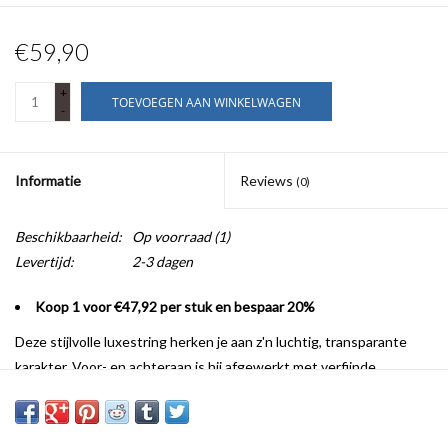
€59,90
+
TOEVOEGEN AAN WINKELWAGEN
-
Informatie
Reviews
(0)
Beschikbaarheid:
Op voorraad
(1)
Levertijd:
2-3 dagen
Koop 1 voor €47,92 per stuk en bespaar 20%
Deze stijlvolle luxestring herken je aan z'n luchtig, transparante
karakter. Voor- en achteraan is hij afgewerkt met verfijnde
broderie. Jewel green heeft een diepe ondertoon dat ook lichtere
huidtypes flatteert. Een warme kleur die heel mooi is bij donkere
outfits én onzichtbaar is onder witte blouses en tops.