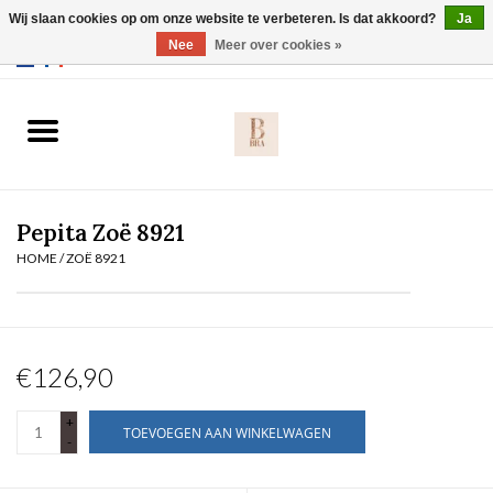
Wij slaan cookies op om onze website te verbeteren. Is dat akkoord?
Ja
Webshop werkt met EU maten. .
Nee
Meer over cookies »
0 Artikelen - €0,00
Home
BH's
Pepita Zoë 8921
Slip
HOME
/
ZOË 8921
Body
Nachtmode
€126,90
Solden
+
TOEVOEGEN AAN WINKELWAGEN
-
Homewear