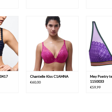
200417
Chantelle Kiss C1AMNA
Mey Poetry tem
NIER
AJOUTER AU PANIER
AJOUTER 
00417
Chantelle Kiss C1AMNA
Mey Poetry t
1150033
€60,00
€59,99