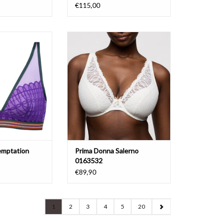
€115,00
ptation 1150033
Prima Donna Salerno 0163532
AU PANIER
emptation
Prima Donna Salerno
0163532
€89,90
1
2
3
4
5
20