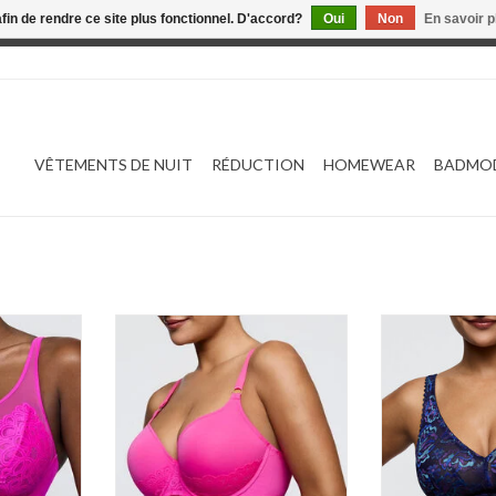
afin de rendre ce site plus fonctionnel. D'accord?
Oui
Non
En savoir p
 est en construction. Toute commande passée ne sera ni traitée
VÊTEMENTS DE NUIT
RÉDUCTION
HOMEWEAR
BADMO
ear night
Prima Donna Twist Dear night
Prima Donna Sa
0242630
AJOUTER 
NIER