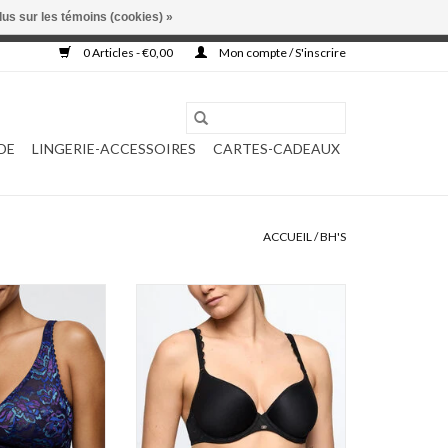
lus sur les témoins (cookies) »
, ni complétée.
0 Articles - €0,00
Mon compte / S'inscrire
DE
LINGERIE-ACCESSOIRES
CARTES-CADEAUX
ACCUEIL
/
BH'S
n Angel 0163496
Marie Jo Nillo 0103074
AU PANIER
AJOUTER AU PANIER