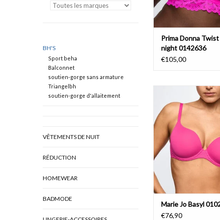
Prima Donna Twist
night 0142636
BH'S
Sport beha
€105,00
Balconnet
soutien-gorge sans armature
Triangelbh
Marie Jo Basyl 0
soutien-gorge d'allaitement
AJOUTER AU PA
VÊTEMENTS DE NUIT
RÉDUCTION
HOMEWEAR
BADMODE
Marie Jo Basyl 01
€76,90
LINGERIE-ACCESSOIRES