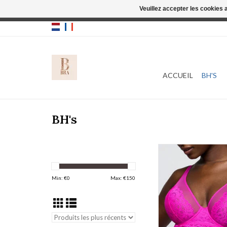
Veuillez accepter les cookies 
Cette boutique
ACCUEIL
BH'S
BH's
Prima Donna Twist D
0142636
AJOUTER AU PA
Min: €
0
Max: €
150