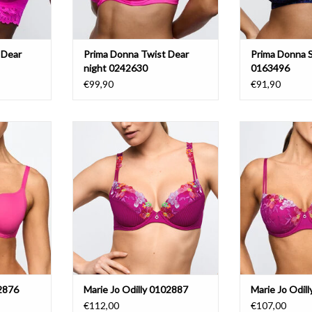
 Dear
Prima Donna Twist Dear
Prima Donna 
night 0242630
0163496
€99,90
€91,90
102876
Marie Jo Odilly 0102887
Marie Jo Od
NIER
AJOUTER AU PANIER
02876
Marie Jo Odilly 0102887
Marie Jo Odil
€112,00
€107,00