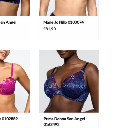
San Angel
Marie Jo Nillo 0103074
€81,90
illy 0102889
Prima Donna San Angel 0163492
AJOUTER AU PANIER
ly 0102889
Prima Donna San Angel
0163492