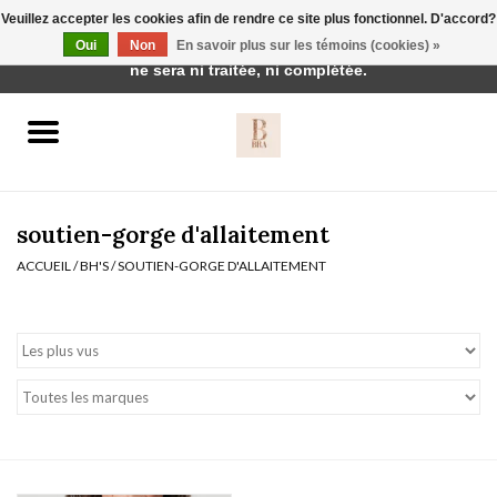
Veuillez accepter les cookies afin de rendre ce site plus fonctionnel. D'accord?
Cette boutique est en construction. Toute commande passée
Oui
Non
En savoir plus sur les témoins (cookies) »
0 Articles - €0,00
ne sera ni traitée, ni complétée.
Accueil
BH's
soutien-gorge d'allaitement
ACCUEIL
/
BH'S
/
SOUTIEN-GORGE D'ALLAITEMENT
vêtements de nuit
Réduction
Homewear
Badmode