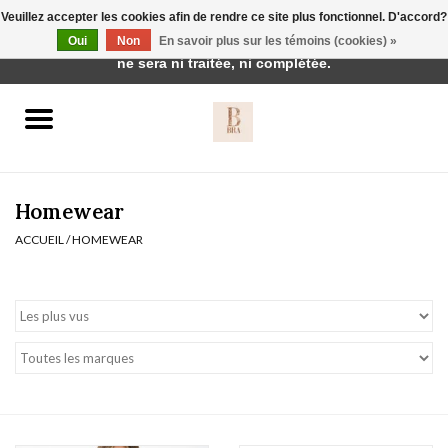
Veuillez accepter les cookies afin de rendre ce site plus fonctionnel. D'accord?
Cette boutique est en construction. Toute commande passée
Oui
Non
En savoir plus sur les témoins (cookies) »
0 Articles - €0,00
ne sera ni traitée, ni complétée.
Accueil
BH's
Homewear
ACCUEIL
/
HOMEWEAR
vêtements de nuit
Réduction
Homewear
Badmode