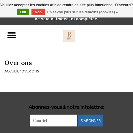
Veuillez accepter les cookies afin de rendre ce site plus fonctionnel. D'accord?
Cette boutique est en construction. Toute commande passée
Oui
Non
En savoir plus sur les témoins (cookies) »
0 Articles - €0,00
ne sera ni traitée, ni complétée.
Accueil
BH's
Over ons
ACCUEIL
/
OVER ONS
vêtements de nuit
Réduction
Abonnez-vous à notre infolettre:
Homewear
S'ABONNER
Badmode