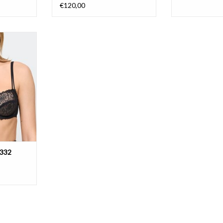
€120,00
101332
NIER
1332