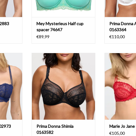
02883
Mey Mysterieus Half cup
Prima Donna A
spacer 74647
0163364
€89,99
€110,00
102973
Prima Donna Shimla 0163582
Marie Jo J
NIER
AJOUTER 
102973
Prima Donna Shimla
Marie Jo Jan
0163582
€105,00