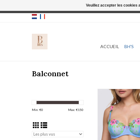
Veuillez accepter les cookies 
Cette boutique
ACCUEIL
BH'S
Balconnet
Marie Jo Odilly 
AJOUTER AU PA
Min: €
0
Max: €
150