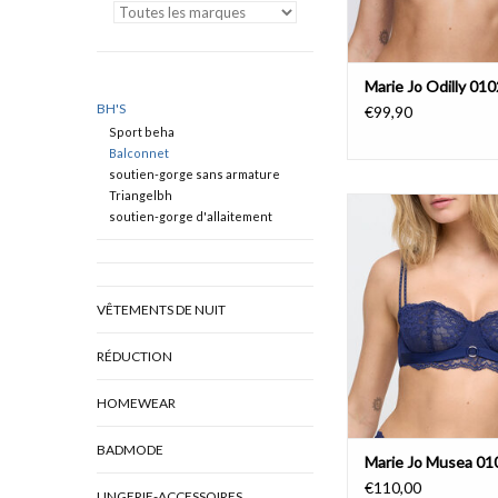
Marie Jo Odilly 01
BH'S
€99,90
Sport beha
Balconnet
soutien-gorge sans armature
Triangelbh
Marie Jo Musea 0
soutien-gorge d'allaitement
AJOUTER AU PA
VÊTEMENTS DE NUIT
RÉDUCTION
HOMEWEAR
BADMODE
Marie Jo Musea 0
€110,00
LINGERIE-ACCESSOIRES