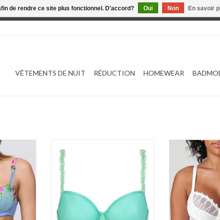
afin de rendre ce site plus fonctionnel. D'accord?
Oui
Non
En savoir p
 est en construction. Toute commande passée ne sera ni traitée
VÊTEMENTS DE NUIT
RÉDUCTION
HOMEWEAR
BADMO
0102883
Mey Mysterieus Half cup spacer
Prima Donna A
74647
NIER
AJOUTER 