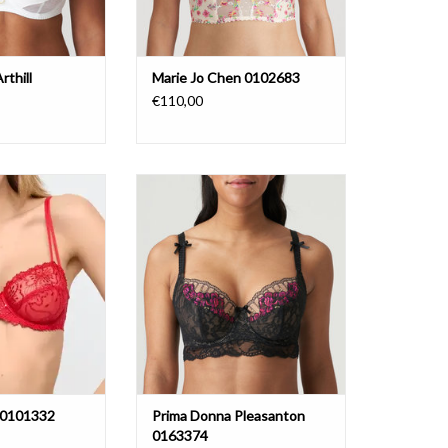
rthill
Marie Jo Chen 0102683
€110,00
ane 0101332
Prima Donna Pleasanton 0163374
AU PANIER
AJOUTER AU PANIER
e 0101332
Prima Donna Pleasanton
0163374