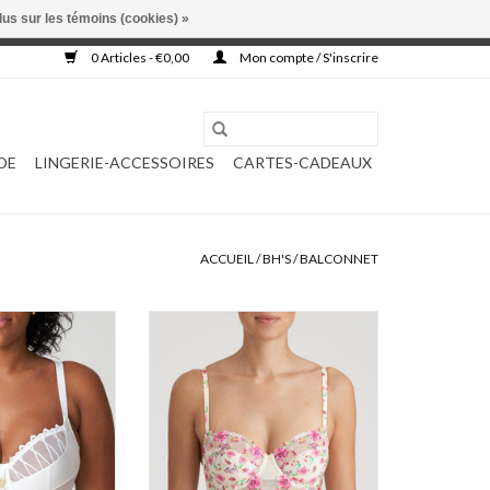
lus sur les témoins (cookies) »
, ni complétée.
0 Articles - €0,00
Mon compte / S'inscrire
DE
LINGERIE-ACCESSOIRES
CARTES-CADEAUX
ACCUEIL
/
BH'S
/
BALCONNET
rthill 0163364
Marie Jo Chen 0102683
AU PANIER
AJOUTER AU PANIER