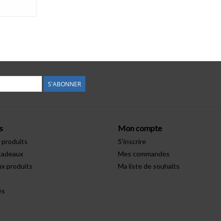
S'ABONNER
s
Mon compte
 produits
S'inscrire
cadeaux
Mes commandes
x produits
Ma liste de souhaits
és