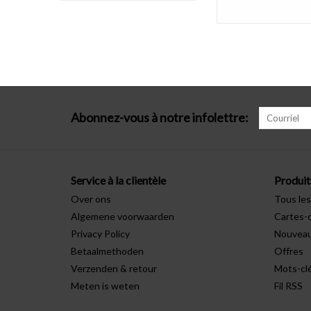
Abonnez-vous à notre infolettre:
Service à la clientèle
Produit
Over ons
Tous les
Algemene voorwaarden
Cartes-
Privacy Policy
Nouveau
Betaalmethoden
Offres
Verzenden & retour
Mots-cl
Meten is weten
Fil RSS