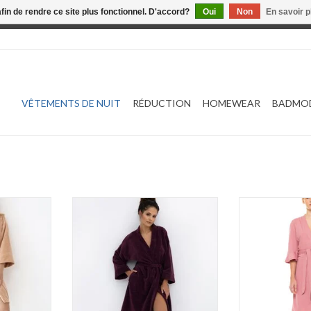
afin de rendre ce site plus fonctionnel. D'accord?
Oui
Non
En savoir p
 est en construction. Toute commande passée ne sera ni traitée
VÊTEMENTS DE NUIT
RÉDUCTION
HOMEWEAR
BADMO
e
Sensis Indigo
Pink Labe
NIER
AJOUTER AU PANIER
AJOUTER 