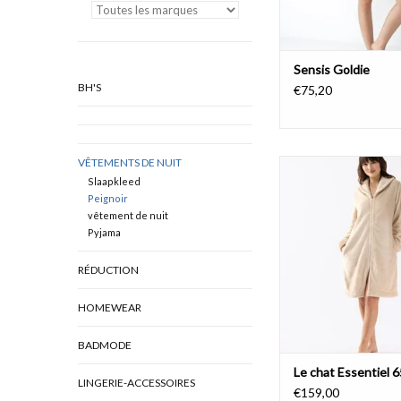
Sensis Goldie
BH'S
€75,20
VÊTEMENTS DE NUIT
Le chat Essentie
Slaapkleed
AJOUTER AU PA
Peignoir
vêtement de nuit
Pyjama
RÉDUCTION
HOMEWEAR
BADMODE
Le chat Essentiel 
LINGERIE-ACCESSOIRES
€159,00