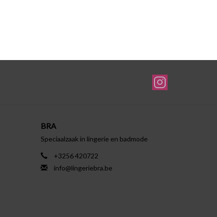
BRA
Speciaalzaak in lingerie en badmode
+3256 420722
info@lingeriebra.be