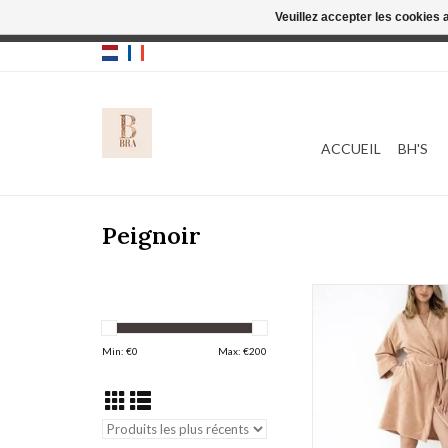
Veuillez accepter les cookies 
Cette boutique
ACCUEIL
BH'S
Peignoir
Sensis Goldi
AJOUTER AU PA
Min: €
0
Max: €
200