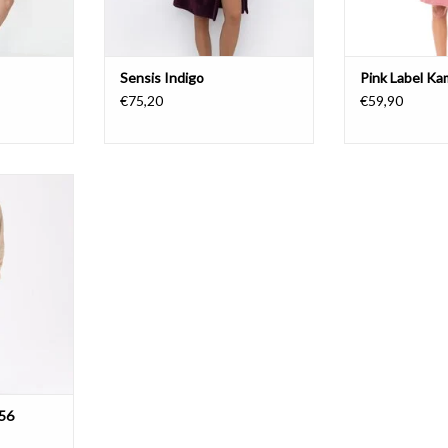
Sensis Indigo
Pink Label Ka
€75,20
€59,90
l 656
NIER
656