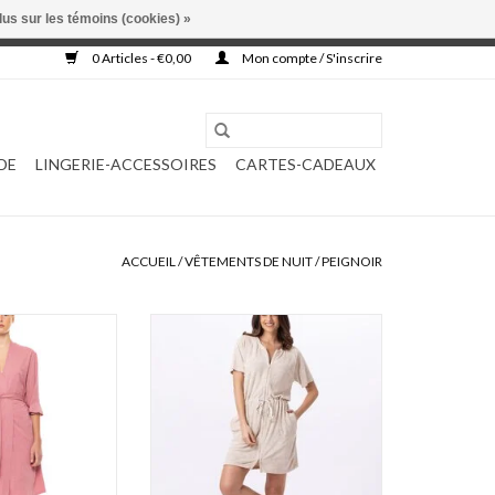
lus sur les témoins (cookies) »
, ni complétée.
0 Articles - €0,00
Mon compte / S'inscrire
DE
LINGERIE-ACCESSOIRES
CARTES-CADEAUX
ACCUEIL
/
VÊTEMENTS DE NUIT
/
PEIGNOIR
l Kamerjas
Le chat Rivièra 743 peignoir
AU PANIER
AJOUTER AU PANIER